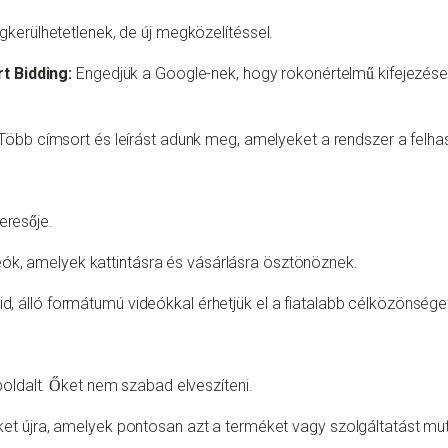
kerülhetetlenek, de új megközelítéssel.
t Bidding:
Engedjük a Google-nek, hogy rokonértelmű kifejezésekr
Több címsort és leírást adunk meg, amelyeket a rendszer a felhaszn
resője.
eók, amelyek kattintásra és vásárlásra ösztönöznek.
vid, álló formátumú videókkal érhetjük el a fiatalabb célközönsége
boldalt. Őket nem szabad elveszíteni.
 őket újra, amelyek pontosan azt a terméket vagy szolgáltatást m