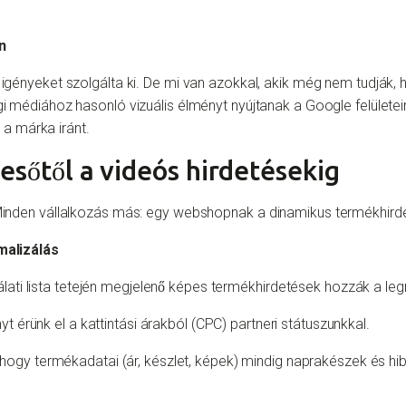
n
igényeket szolgálta ki. De mi van azokkal, akik még nem tudják
médiához hasonló vizuális élményt nyújtanak a Google felületei
 a márka iránt.
resőtől a videós hirdetésekig
den vállalkozás más: egy webshopnak a dinamikus termékhirdetés
malizálás
álati lista tetején megjelenő képes termékhirdetések hozzák a le
érünk el a kattintási árakból (CPC) partneri státuszunkkal.
ogy termékadatai (ár, készlet, képek) mindig naprakészek és h