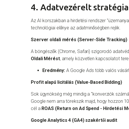
4. Adatvezérelt stratégia
Az AI korszakban a hirdetési rendszer "üzemanya
technológiai előnye az adatminőségben rejlik.
Szerver oldali mérés (Server-Side Tracking)
A böngészők (Chrome, Safari) szigorodó adatvéd
Oldali Mérést
, amely közvetlen kapcsolatot ter
Eredmény:
A Google Ads több valós vásárlá
Profit alapú licitálás (Value-Based Bidding)
Sok ügynökség még mindig a "konverziók számára"
Google nem arra törekszik majd, hogy hozzon 10 db
cél a
ROAS (Return on Ad Spend - Hirdetési M
Google Analytics 4 (GA4) szakértői audit