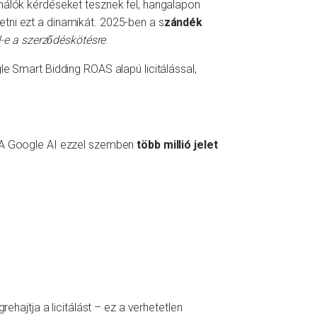
ználók kérdéseket tesznek fel, hangalapon
tni ezt a dinamikát. 2025-ben a s
zándék
l-e a szerződéskötésre
.
. A Google AI ezzel szemben
több millió jelet
ehajtja a licitálást – ez a verhetetlen