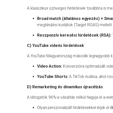
A klasszikus szöveges hirdetések továbbra is meg
Broad match (általános egyezés) + Smar
megtérülési korlátok (Target ROAS) mellett.
Reszponzív keresési hirdetések (RSA):
C) YouTube videós hirdetések
A YouTube Magyarország második legnagyobb ke
Video Action:
Konverzióra optimalizált vid
YouTube Shorts:
A TikTok riválisa, ahol rö
D) Remarketing és dinamikus újracélzás
A látogatók 96%-a vásárlás nélkül hagyja el a we
Olyan perszonalizált hirdetésekkel érjük el