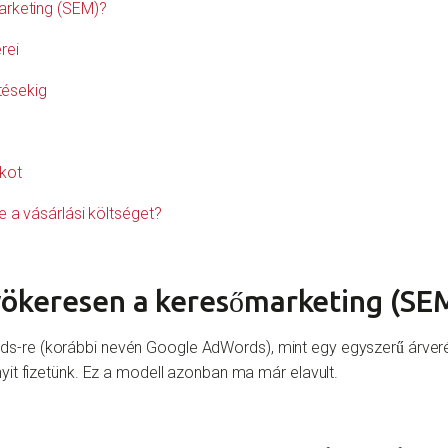
arketing (SEM)?
rei
tésekig
ókot
 a vásárlási költséget?
yökeresen a keresőmarketing (SE
-re (korábbi nevén Google AdWords), mint egy egyszerű árverésre
nyit fizetünk. Ez a modell azonban ma már elavult.