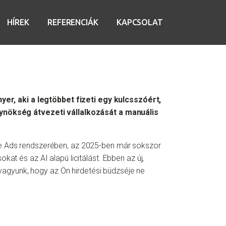
HÍREK
REFERENCIÁK
KAPCSOLAT
er, aki a legtöbbet fizeti egy kulcsszóért,
ynökség átvezeti vállalkozását a manuális
gle Ads rendszerében, az 2025-ben már sokszor
 és az AI alapú licitálást. Ebben az új,
agyunk, hogy az Ön hirdetési büdzséje ne