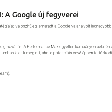
: A Google új fegyverei
tégiáját, valószínűleg lemaradt a Google valaha volt legnagyobb ú
igmaváltás. A Performance Max egyetlen kampányon belül éri el
umban jelenik meg ott, ahol a potenciális vevő éppen tartózkodi
ream).