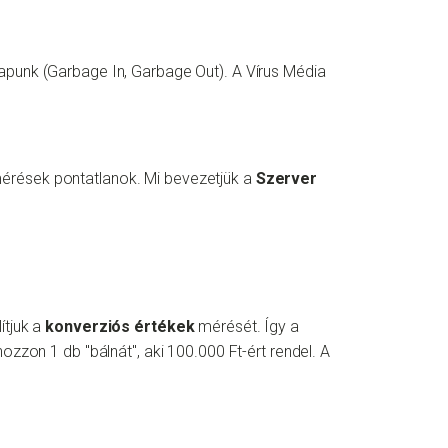
apunk (Garbage In, Garbage Out). A Vírus Média
érések pontatlanok. Mi bevezetjük a
Szerver
ítjuk a
konverziós értékek
mérését. Így a
zzon 1 db "bálnát", aki 100.000 Ft-ért rendel. A