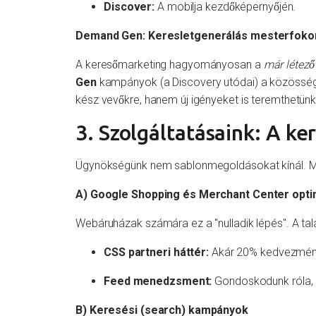
Discover:
A mobilja kezdőképernyőjén.
Demand Gen: Keresletgenerálás mesterfoko
A keresőmarketing hagyományosan a
már létező
Gen
kampányok (a Discovery utódai) a közösségi 
kész vevőkre, hanem új igényeket is teremthetünk
3. Szolgáltatásaink: A ke
Ügynökségünk nem sablonmegoldásokat kínál. Min
A) Google Shopping és Merchant Center opti
Webáruházak számára ez a "nulladik lépés". A tal
CSS partneri háttér:
Akár 20% kedvezményt 
Feed menedzsment:
Gondoskodunk róla, h
B) Keresési (search) kampányok