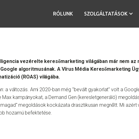
RÓLUNK
SZOLGÁLTATÁSOK
lligencia vezérelte keresőmarketing világában már nem az ny
a Google algoritmusának. A Vírus Média Keresőmarketing Üg
matizáció (ROAS) világába.
an: a változás. Ami 2020-ban még "bevált gyakorlat" volt a Goo
Max kampányokat, a Demand Gen (keresletgeneráló) megoldásokat
d magad" megoldások kockázata drasztikusan megnőtt. Mi azért v
abb hozamú befektetése.