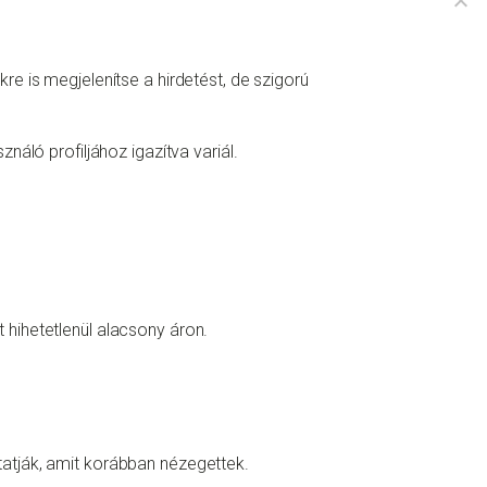
e is megjelenítse a hirdetést, de szigorú
áló profiljához igazítva variál.
t hihetetlenül alacsony áron.
utatják, amit korábban nézegettek.