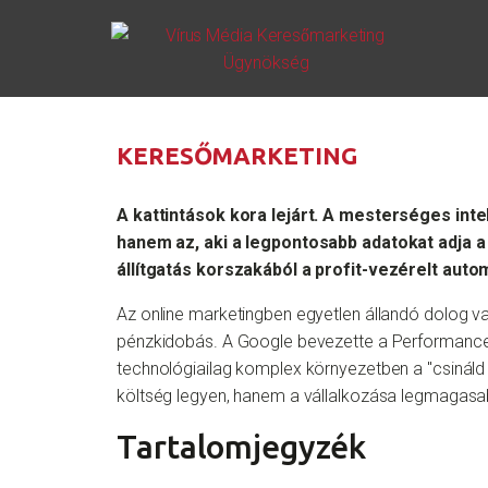
KERESŐMARKETING
A kattintások kora lejárt. A mesterséges inte
hanem az, aki a legpontosabb adatokat adja 
állítgatás korszakából a profit-vezérelt auto
Az online marketingben egyetlen állandó dolog v
pénzkidobás. A Google bevezette a Performance 
technológiailag komplex környezetben a "csinál
költség legyen, hanem a vállalkozása legmagas
Tartalomjegyzék