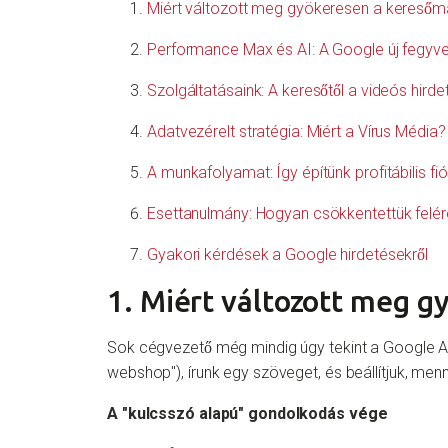
Miért változott meg gyökeresen a keresőm
Performance Max és AI: A Google új fegyve
Szolgáltatásaink: A keresőtől a videós hirde
Adatvezérelt stratégia: Miért a Vírus Média?
A munkafolyamat: Így építünk profitábilis fi
Esettanulmány: Hogyan csökkentettük felére
Gyakori kérdések a Google hirdetésekről
1. Miért változott meg g
Sok cégvezető még mindig úgy tekint a Google Ads
webshop"), írunk egy szöveget, és beállítjuk, men
A "kulcsszó alapú" gondolkodás vége