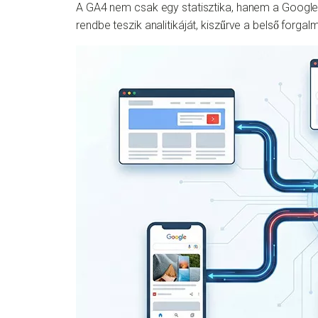
A GA4 nem csak egy statisztika, hanem a Google A
rendbe teszik analitikáját, kiszűrve a belső forga