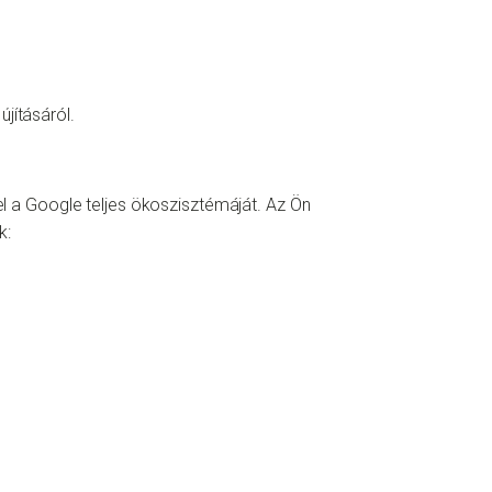
jításáról.
 a Google teljes ökoszisztémáját. Az Ön
k: