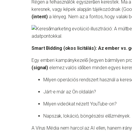
Régen a felhasználók egyszerűen kerestek. Ma a k
keresnek, vagy képek alapján tájékozódnak (Googl
(intent)
a lényeg. Nem az a fontos, hogy valaki be
Smart Bidding (okos licitálás): Az ember vs. g
Egy emberi kampánykezelő (legyen bármilyen prof
(signal)
elemez valós időben minden egyes keres
Milyen operációs rendszert használ a keres
Járt-e már az Ön oldalán?
Milyen videókat nézett YouTube-on?
Napszak, lokáció, böngészési előzmények.
A Vírus Média nem harcol az AI ellen, hanem irányí