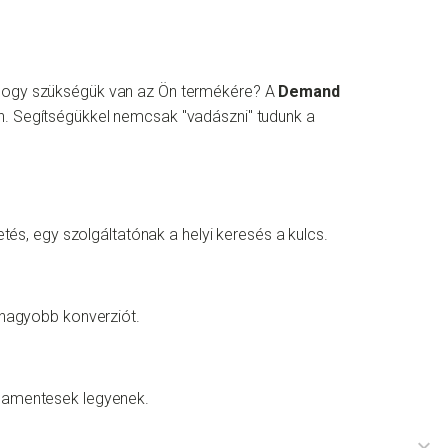
, hogy szükségük van az Ön termékére? A
Demand
n. Segítségükkel nemcsak "vadászni" tudunk a
, egy szolgáltatónak a helyi keresés a kulcs.
gnagyobb konverziót.
ibamentesek legyenek.