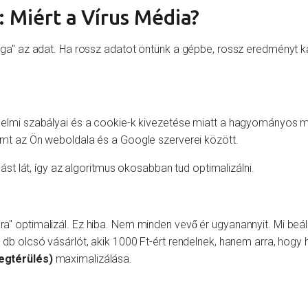
: Miért a Vírus Média?
ga" az adat. Ha rossz adatot öntünk a gépbe, rossz eredményt k
elmi szabályai és a cookie-k kivezetése miatt a hagyományos m
emt az Ön weboldala és a Google szerverei között.
st lát, így az algoritmus okosabban tud optimalizálni.
 optimalizál. Ez hiba. Nem minden vevő ér ugyanannyit. Mi beáll
 olcsó vásárlót, akik 1000 Ft-ért rendelnek, hanem arra, hogy ho
egtérülés)
maximalizálása.