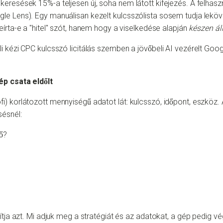
eresések 15%-a teljesen új, soha nem látott kifejezés. A felhas
e Lens). Egy manuálisan kezelt kulcsszólista sosem tudja leköve
írta-e a "hitel" szót, hanem hogy a viselkedése alapján
készen ál
ép csata eldőlt
i) korlátozott mennyiségű adatot lát: kulcsszó, időpont, eszköz
ésnél:
ő?
tja azt. Mi adjuk meg a stratégiát és az adatokat, a gép pedig végr