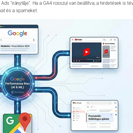
ds "iránytűje". Ha a GA4 rosszul van beállítva, a hirdetések is t
lmat és a spameket.